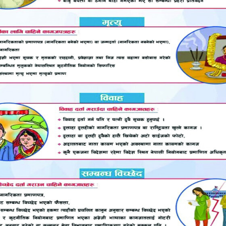
कोचेछन्। करेन्ट लगाएछन्, जलाएछन्, अनुहारमा पनि चोटैचोट थियो
श्रीमानलाई चरम यातना दिइएको छ। सँधै काममा पनि शारीरिक
पनि बुहार बिहान चार बजे नै साहुजीले बोाएको उनले बताइन्। अन्
ा थिए। उनले भनिन्,’सबै ठिकै थियो। एक्सासी उहाँ अचेत भ
र भयो। डाक्टरले बचाउन सकेनन्। अब हामी कसरी बाँच्नु?’
 सन्तान छन्।
 छन्। न्यून आर्थिक अवस्था भएको परिवारमा उनका जेठा छोरा २०
ो योजना थियो। परिवारका अरु सदस्यले मेलापात गर्दै आएका थि
्ताले उनीहरूलाई पिरोलेको छ। पीडित परिवारले दोषीलाई कडा का
र्यालय गौशालाको टोलीले अभियुक्त अब्दुस सलामलाई पक्राउ ग