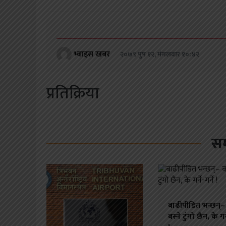
भ्वाइस खबर
२०७९ पुष १२, मंगलवार १०:४२
प्रतिक्रिया
सम
बाढीपीडित भन्छन्–
बस्ने टुंगो छैन, के गर्न