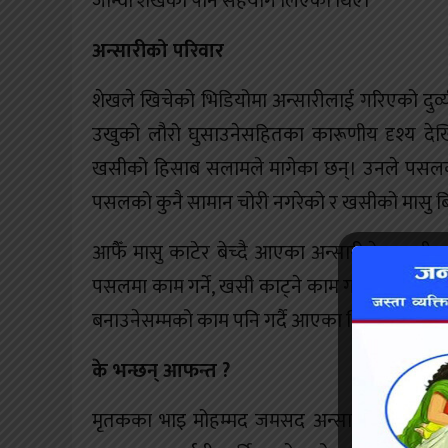
जीन्वा शेखको पनि सहयोग लिएका थिए।
अन्सारीको परिवार
शेखले खिचेको भिडियोमा अन्सारीलाई गरिएको दुर्व
उखुको लौरो घुसाउनेसहितका कारूणीय दृश्य देखि
खसीको हिसाब सलामले मागेका छन्। उनले पसलको
पसलको कुनै सामान चोरी नगरेको र खसीको मासु बिक्
आफैँ मासु काटेर बेच्दै आएका अन्सारीले लगान
पसलमा काम गर्ने, खसी काट्ने काम गर्ने सम्झौत
बनाउनेसम्मको काम पनि गर्दै आएका थिए।
के भन्छन् आफन्त ?
मृतकका भाइ मोहम्मद जमसद अन्सारीले दाजुलाई 