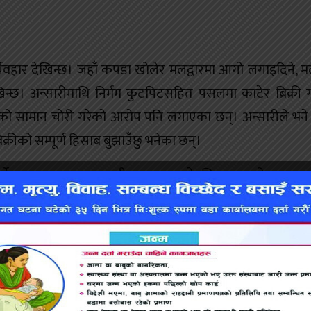
्यवहार देखिन्छ। जहाँ कपडा खोलेर मलद्वारमा आगो लगाइदिने, मल
न्छ। अन्सारीमाथि निर्मम कुटपिटसहित पसलमा काटेर ब्रिक्री
 सामान चोरी गरेको आरोप पनि लगाएका छन्। अन्सारीले भने
रीको सम्पूर्ण हिसाब बुझाउँछु भनेका छन्।
ी गर्ने रकम अभाव र आम्दानी कम हुन थालेपछि सलामको पसलमा
ासहित मासिक १५ हजार बुझ्दै आएका थिए। उनले साहुको घरमा चि
चरम यातना दिएर हत्या गरेको बताएका छन्। उनले भने, ‘मेरो