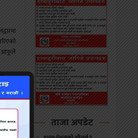
द्वारमा
 गरिएको
 आफूले
 किराना
या खाना
ताजा अपडेट
 दाजुको