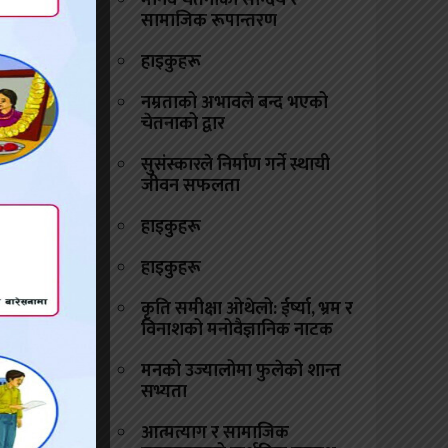
मानव चेतनाको सौन्दर्य र
।’
सामाजिक रूपान्तरण
 मानसिक
हाइकुहरू
सारीलाई
नम्रताको अभावले बन्द भएको
एको खबर
चेतनाको द्वार
सुसंस्कारले निर्माण गर्ने स्थायी
जीवन सफलता
हाइकुहरू
 वर्षीय
हाइकुहरू
ए। घरको
कृति समीक्षा ओथेलो: ईर्ष्या, भ्रम र
रबाहीको
विनाशको मनोवैज्ञानिक नाटक
मनको उज्यालोमा फुलेको शान्त
सभ्यता
आत्मत्याग र सामाजिक
रेको छ।