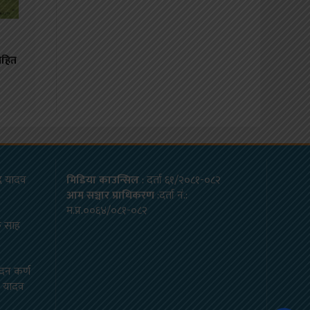
सहित
ाद यादव
मिडिया काउन्सिल
: दर्ता ६१/२०८१-०८२
आम सञ्चार प्राधिकरण
:दर्ता नं.:
म.प्र.००६४/०८१-०८२
क साह
्दन कर्ण
ार यादव