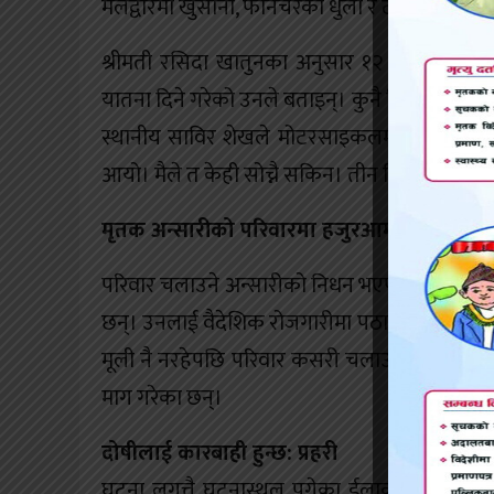
मलद्वारमा खुर्सानी, फर्निचरको धुलो र टमाटरसमेत 
श्रीमती रसिदा खातुनका अनुसार १२ घण्टासम्म 
यातना दिने गरेको उनले बताइन्। कुनै रिसइवी नभए 
स्थानीय साविर शेखले मोटरसाइकलमा राखेर लगेक
आयो। मैले त केही सोच्नै सकिन। तीन दिनसम्म उपचा
मृतक अन्सारीको परिवारमा हजुरआमा, श्रीमती र ६
परिवार चलाउने अन्सारीको निधन भएपछि सबै पीडामा
छन्। उनलाई वैदेशिक रोजगारीमा पठाउने अन्सारीक
मूली नै नरहेपछि परिवार कसरी चलाउने भन्ने चिन
माग गरेका छन्।
दोषीलाई कारबाही हुन्छ: प्रहरी
घटना लगत्तै घटनास्थल पुगेका ईलाका प्रहरी का