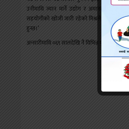
उनीमाथि ज्यान मार्ने उद्योग र अमानवीय व्यवहार 
सहयोगीको खोजी जारी रहेको मिश्रले बताए। उनले भ
हुन्छ।’
अन्सारीमाथि ०६९ सालदेखि नै विभिन्न मुद्धा रहेको