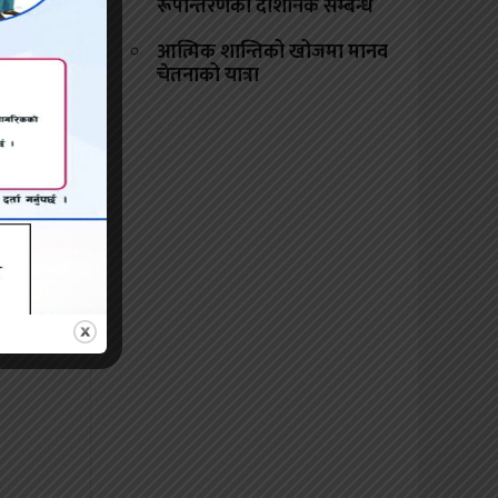
रूपान्तरणको दार्शनिक सम्बन्ध
न्य दुई
आत्मिक शान्तिको खोजमा मानव
कारबाही
चेतनाको यात्रा