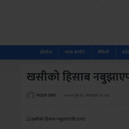
होमपेज
ताजा
अपडेट
होमपेज
ताजा अपडेट
मैथिली
प्रद
मैथिली
प्रदेश
खसीको हिसाब नबुझाएपछ
अर्थतंत्र
राजनीति
भ्वाइस खबर
२०७९ पुष १२, मंगलवार १०:४२
विचार
स्वास्थ्य