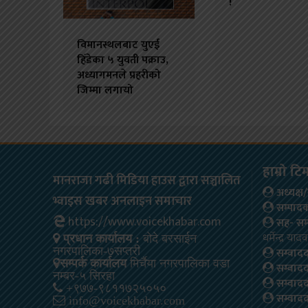
!
विमानस्थलबाट युएई
हिँडेका ५ युवती पक्राउ,
अध्यागमनले प्रहरीको
जिम्मा लगायो
हाम्रो टि
मानराजा गढी मिडिया हाउस द्वारा सञ्चालित
अध्यक्
भ्वाइस खबर अनलाइन समाचार
सम्पाद
https://www.voicekhabar.com
सह- सम
धर्मेन्द्र यादव
प्रधान कार्यालय :
बोदे बरसाईन
सम्वाद
नगरपालिका-७सप्तरी
सम्पर्क कार्यालय
मिर्चैया नगरपालिका वडा
सम्वाद
नम्बर-५ सिरहा
सम्वाद
+९७७-९८११७२५०५०
सम्वाद
info@voicekhabar.com