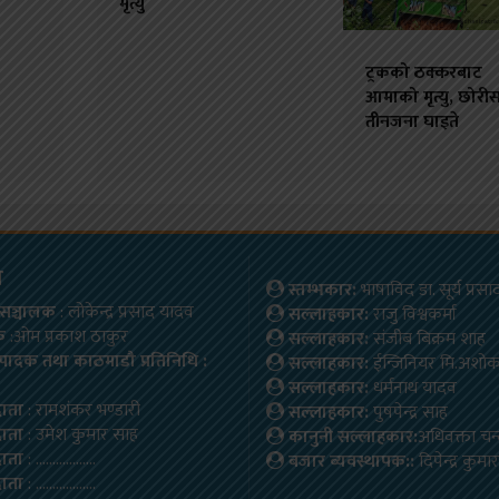
मृत्यु
ट्रकको ठक्करबाट
आमाको मृत्यु, छोरी
तीनजना घाइते
म
स्तम्भकार:
भाषाविद डा. सूर्य प्रस
ष/सञ्चालक
: लोकेन्द्र प्रसाद यादव
सल्लाहकार:
राजु विश्वकर्मा
क
:ओम प्रकाश ठाकुर
सल्लाहकार:
संजीब बिक्रम शाह
्पादक तथा काठमाडौ प्रतिनिधि :
सल्लाहकार:
ईन्जिनियर मि.अशो
सल्लाहकार:
धर्मनाथ यादव
दाता
: रामशंकर भण्डारी
सल्लाहकार:
पुषपेन्द्र साह
दाता
: उमेश कुमार साह
कानुनी सल्लाहकार:
अधिवक्ता चन
दाता
: ………………
बजार ब्यवस्थापक::
दिपेन्द्र कुम
दाता
: ………………