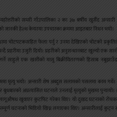
होत्तरीको सम्सी गाँउपालिका २ का ३७ बर्षीय खुर्सैद अन्सारी 
को जानकी हेल्थ केयरमा उपचारका क्रममा आइतबार निधन भयो।
थामा चोटपटकसहित फेला पर्नु र उनमा देखिएको चोटको प्रकृति
दै प्रहरीमा उजुरी दियो। प्रहरीको अनुसन्धानबाट खुल्यो एक सानो 
र्ने साहुले एक खसीको मासु बिक्रीवितरणको हिसाब नबुझाउँदा
ममा मृत्यु भयो। अन्सारी शेष अब्दुस सलामको पसलमा काम गर्थे
ुधबारको अप्रत्यासित घटनाले उनलाई मृत्युको मुखमा पुर्‍यायो। त
 लागूऔषध खुवाएर कुटपिट गरेका थिए। यो दुखद घटनाको रोचक 
पूर्ण घटनाको भिडियो खिच्न लगाएका थिए। अन्सारीलाई कुट्न