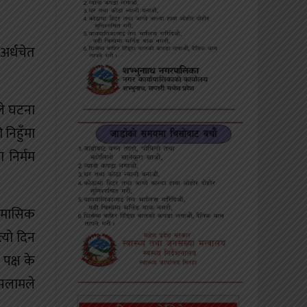
अर्धचेत
ले घटना
निहुँमा
 निर्मम
। मासिक
्यो दिन
पक्ष के
 सलामले