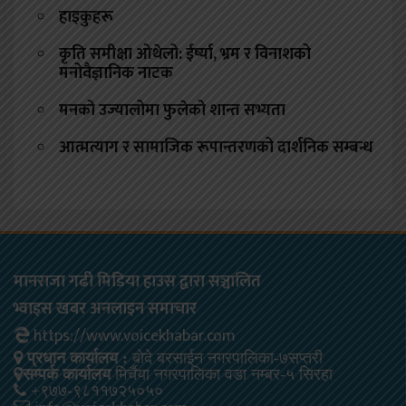
हाइकुहरू
कृति समीक्षा ओथेलो: ईर्ष्या, भ्रम र विनाशको
मनोवैज्ञानिक नाटक
मनको उज्यालोमा फुलेको शान्त सभ्यता
आत्मत्याग र सामाजिक रूपान्तरणको दार्शनिक सम्बन्ध
मानराजा गढी मिडिया हाउस द्वारा सञ्चालित
भ्वाइस खबर अनलाइन समाचार
https://www.voicekhabar.com
प्रधान कार्यालय :
बोदे बरसाईन नगरपालिका-७सप्तरी
सम्पर्क कार्यालय
मिर्चैया नगरपालिका वडा नम्बर-५ सिरहा
+९७७-९८११७२५०५०