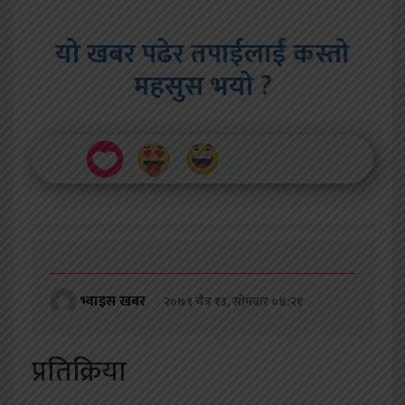
यो खबर पढेर तपाईलाई कस्तो
महसुस भयो ?
भ्वाइस खबर
२०७९ चैत्र १३, सोमबार ०४:२१
प्रतिक्रिया