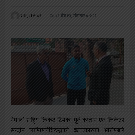
खेलकुद
भ्वाइस खबर
२०७९ चैत्र १३, सोमबार ०४:२१
शिक्षा
अन्य
नेपाली राष्ट्रिय क्रिकेट टिमका पूर्व कप्तान एवं क्रिकेटर
सन्दीप लामिछानेबिरुद्धको बलात्कारको आरोपबारे