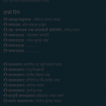
info@voicekhabar.com
हाम्रो टिम
अध्यक्ष/सञ्चालक
: लोकेन्द्र प्रसाद यादव
सम्पादक
:ओम प्रकाश ठाकुर
सह- सम्पादक तथा काठमाडौ प्रतिनिधि :
धर्मेन्द्र यादव
सम्वाददाता
: रामशंकर भण्डारी
सम्वाददाता
: उमेश कुमार साह
सम्वाददाता
: ………………
सम्वाददाता
: ………………
स्तम्भकार:
भाषाविद डा. सूर्य प्रसाद यादव
सल्लाहकार:
राजु विश्वकर्मा
सल्लाहकार:
संजीब बिक्रम शाह
सल्लाहकार:
ईन्जिनियर मि.अशोक साह
सल्लाहकार:
धर्मनाथ यादव
सल्लाहकार:
पुषपेन्द्र साह
कानुनी सल्लाहकार:
अधिवक्ता चन्दन कर्ण
बजार ब्यवस्थापक::
दिपेन्द्र कुमार यादव