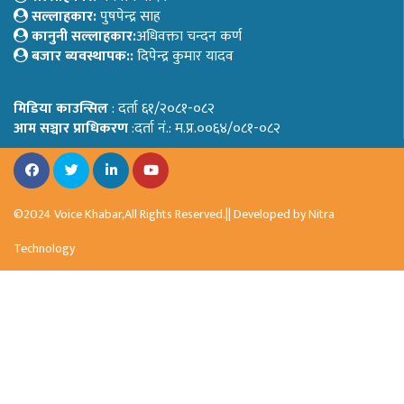
सल्लाहकार:
पुषपेन्द्र साह
कानुनी सल्लाहकार:
अधिवक्ता चन्दन कर्ण
बजार ब्यवस्थापक::
दिपेन्द्र कुमार यादव
मिडिया काउन्सिल
: दर्ता ६१/२०८१-०८२
आम सञ्चार प्राधिकरण
:दर्ता नं.: म.प्र.००६४/०८१-०८२
©2024 Voice Khabar,All Rights Reserved.|| Developed by
Nitra
Technology