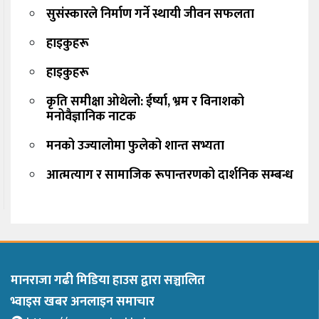
सुसंस्कारले निर्माण गर्ने स्थायी जीवन सफलता
हाइकुहरू
हाइकुहरू
कृति समीक्षा ओथेलो: ईर्ष्या, भ्रम र विनाशको
मनोवैज्ञानिक नाटक
मनको उज्यालोमा फुलेको शान्त सभ्यता
आत्मत्याग र सामाजिक रूपान्तरणको दार्शनिक सम्बन्ध
मानराजा गढी मिडिया हाउस द्वारा सञ्चालित
भ्वाइस खबर अनलाइन समाचार