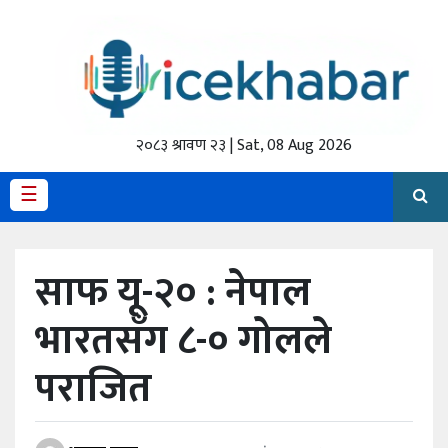
होमपेज
ताजा
अपडेट
२०८३ श्रावण २३ | Sat, 08 Aug 2026
मैथिली
☰
प्रदेश
साफ यू-२० : नेपाल
अर्थतंत्र
भारतसँग ८-० गोलले
राजनीति
पराजित
विचार
स्वास्थ्य