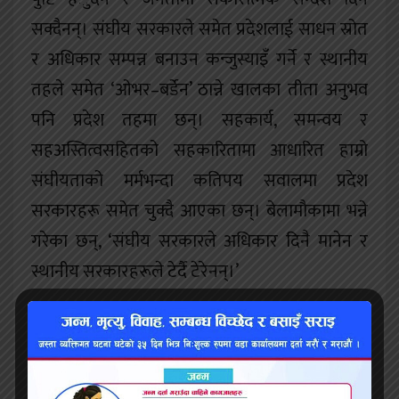
सक्दैनन्। संघीय सरकारले समेत प्रदेशलाई साधन स्रोत
र अधिकार सम्पन्न बनाउन कन्जुस्याइँ गर्ने र स्थानीय
तहले समेत ‘ओभर–बर्डेन’ ठान्ने खालका तीता अनुभव
पनि प्रदेश तहमा छन्। सहकार्य, समन्वय र
सहअस्तित्वसहितको सहकारितामा आधारित हाम्रो
संघीयताको मर्मभन्दा कतिपय सवालमा प्रदेश
सरकारहरू समेत चुक्दै आएका छन्। बेलामौकामा भन्ने
गरेका छन्, ‘संघीय सरकारले अधिकार दिनै मानेन र
स्थानीय सरकारहरूले टेर्दै टेरेनन्।’
स्थानीय तह
संविधानसभाबाट संविधान बनेर संघीयता कार्यान्वयनमा
आएपछि ७ सय ५३ स्थानीय तहको व्यवस्था भयो।