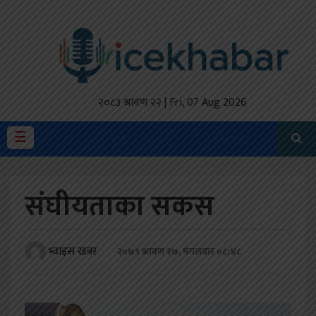
होमपेज
ताजा
अपडेट
२०८३ श्रावण २२ | Fri, 07 Aug 2026
मैथिली
☰
प्रदेश
संघीयताका सकस
अर्थतंत्र
राजनीति
भ्वाइस खबर
२०७९ श्रावण १७, मंगलवार ०८:४८
विचार
स्वास्थ्य