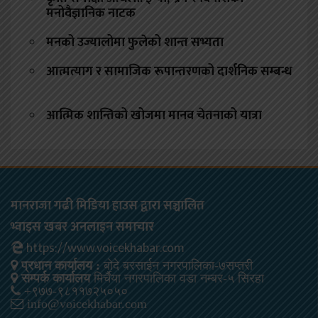
मनोवैज्ञानिक नाटक
मनको उज्यालोमा फुलेको शान्त सभ्यता
आत्मत्याग र सामाजिक रूपान्तरणको दार्शनिक सम्बन्ध
आत्मिक शान्तिको खोजमा मानव चेतनाको यात्रा
मानराजा गढी मिडिया हाउस द्वारा सञ्चालित
भ्वाइस खबर अनलाइन समाचार
https://www.voicekhabar.com
प्रधान कार्यालय :
बोदे बरसाईन नगरपालिका-७सप्तरी
सम्पर्क कार्यालय
मिर्चैया नगरपालिका वडा नम्बर-५ सिरहा
+९७७-९८११७२५०५०
info@voicekhabar.com