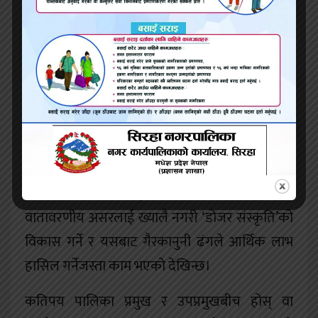
राजनीतिक दलप्रति नागरिकहरूको भरोसा बढ्दै
जान्छ। जनप्रतिनिधिमूलक शासन व्यवस्था बलियो हँुदै
जान्छ। कतिपय स्थानीय तहले राम्रा काम पनि सुरु
गरेका छन्। जनतालाई भरपूर आशा जगाउने कामसमेत
गरेका छन्, स्थानीय तहले। तर कतिपय स्थानीय तह
कुशासनको कुलतमा पनि फसेका छन्। विकासका
आधारभूत मापदण्डविपरीत योजना छनोट गर्ने,
अपारदर्शी कार्यान्वयन प्रक्रिया अवलम्बन गर्नेजस्ता
कामहरू भएका छन्। स्थानीय आवश्यकता र
वातावरणीय असरलाई ख्यालै नगरी ‘डोजर संस्कृति’को
विकास गर्ने र यसबाट गैरकानुनी ढंगले आर्थिक लाभ
हासिल गर्नेजस्ता काम भएको देखिन्छ।
कतिपय पालिका प्रमुख र उपप्रमुखबीच होस् वा