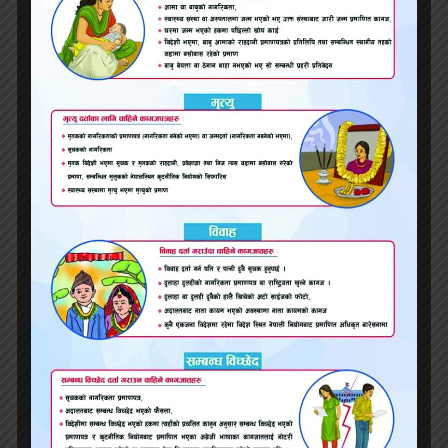
स्थानीय तहहरू विगतजस्तो निकाय नभएर तह अर्थात्
अधिकार सम्पन्न स्थानीय सरकारको रूपमा संविधानतः
व्यवस्था गरिए। स्थानीय तहहरूको दोस्रो निर्वाचनसमेत
सम्पन्न भएको छ। जनताको नजिकका सरकार स्थानीय
सरकार नै हुन्। जसले जन्मदेखि मृत्युसम्मका कार्य
सम्पादन गर्छन्। जनताका सुखदुःखका भरपर्दा सारथि
हुनुपर्ने हो स्थानीय सरकार र जनप्रतिनिधिहरू। स्थानीय
सरकारहरूलाई जति जवाफदेही र जिम्मेवार बनाउन
सकियो त्यति ‘ग्रासरुट डेमोक्रेसी’ बलियो र संस्थागत
हँुदै जान्छ।
जति हामी स्थानीय तहमा सुशासन र पारदर्शितालाई
प्रवद्र्धन गर्न सक्छौं, त्यति नै राज्यका निकाय र