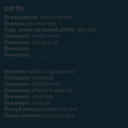
हाम्रो टिम
अध्यक्ष/सञ्चालक
: लोकेन्द्र प्रसाद यादव
सम्पादक
:ओम प्रकाश ठाकुर
सह- सम्पादक तथा काठमाडौ प्रतिनिधि :
धर्मेन्द्र यादव
सम्वाददाता
: रामशंकर भण्डारी
सम्वाददाता
: उमेश कुमार साह
सम्वाददाता
: ………………
सम्वाददाता
: ………………
स्तम्भकार:
भाषाविद डा. सूर्य प्रसाद यादव
सल्लाहकार:
राजु विश्वकर्मा
सल्लाहकार:
संजीब बिक्रम शाह
सल्लाहकार:
ईन्जिनियर मि.अशोक साह
सल्लाहकार:
धर्मनाथ यादव
सल्लाहकार:
पुषपेन्द्र साह
कानुनी सल्लाहकार:
अधिवक्ता चन्दन कर्ण
बजार ब्यवस्थापक::
दिपेन्द्र कुमार यादव